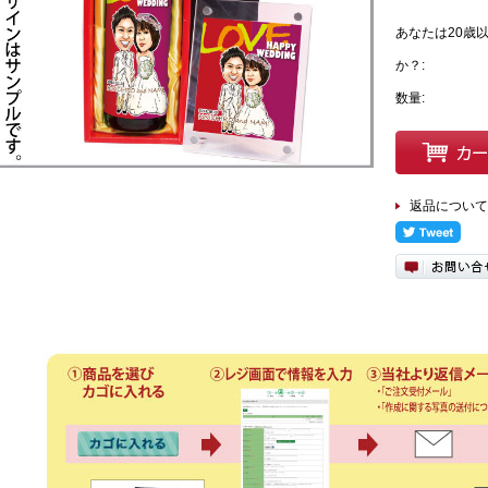
あなたは20歳
か？:
数量:
返品について