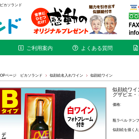
ピカソランド
ご利用案内
よくある質問
TOPページ ピカソランド
似顔絵名入れワイン
似顔絵ワイン
似顔絵ワイ
グザビエ・ミ
価格:
瓶ラベル テン
似顔絵を描く人